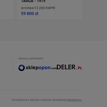
TARGA - 1979
CABRIO B
wrocław
12 200 KM
PB
Kraków
12
59 800 zł
107 000 
Serwisy partnerskie
Korzystanie z serwisu oznacza akceptację
regulaminu
.