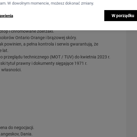
lam. W dowolnym momencie, możesz dokonać zmiany.
W porządku
awienia
t Corvette (C3) Stingray Convertible w świetnym stanie
liczniku. Samochód zachowuje oryginalny 5,7-litrowy silnik
rdtop i chromowane zderzaki.
olorów Ontario Orange i brązowej skóry.
ak powinien, a pełna kontrola i serwis gwarantują, że
 lat.
o przeglądu technicznego (MOT / TUV) do kwietnia 2023 r.
ki tytuł prawny i dokumenty sięgające 1971 r.
t własności.
ena do negocjacji.
Langeskov, Dania.