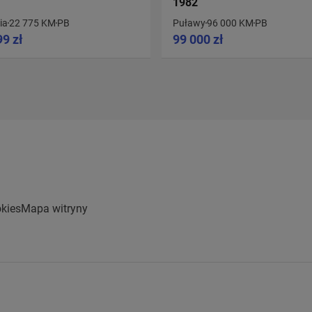
1982
ia
22 775 KM
PB
Puławy
96 000 KM
PB
99 zł
99 000 zł
kies
Mapa witryny