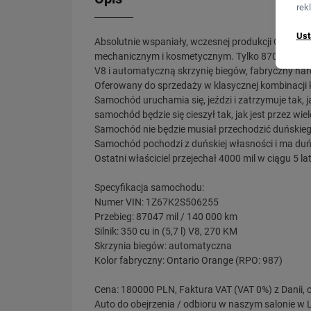
rek
Ust
Absolutnie wspaniały, wczesnej produkcji Chevrole
mechanicznym i kosmetycznym. Tylko 87047 mil na 
V8 i automatyczną skrzynię biegów, fabryczny ha
Oferowany do sprzedaży w klasycznej kombinacji k
Samochód uruchamia się, jeździ i zatrzymuje tak, j
samochód będzie się cieszył tak, jak jest przez wiele
Samochód nie będzie musiał przechodzić duńskieg
Samochód pochodzi z duńskiej własności i ma duńs
Ostatni właściciel przejechał 4000 mil w ciągu 5 la
Specyfikacja samochodu:
Numer VIN: 1Z67K2S506255
Przebieg: 87047 mil / 140 000 km
Silnik: 350 cu in (5,7 l) V8, 270 KM
Skrzynia biegów: automatyczna
Kolor fabryczny: Ontario Orange (RPO: 987)
Cena: 180000 PLN, Faktura VAT (VAT 0%) z Danii, c
Auto do obejrzenia / odbioru w naszym salonie w 