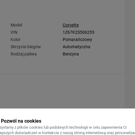
Model
Corvette
VIN
1Z67K2S506255
Kolor
Pomarańczowy
Skrzynia biegów
Automatyczna
Rodzaj paliwa
Benzyna
Pozwól na cookies
zystamy z plików cookies lub podobnych technologii w celu zapewnienia Ci
lepszych doświadczeń w kontakcie z naszą stroną internetową oraz personalizac