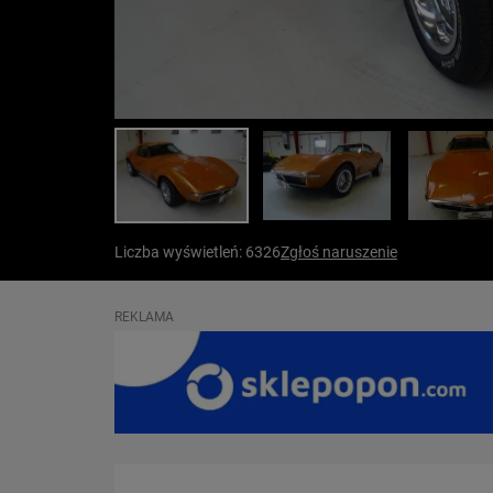
Liczba wyświetleń: 6326
Zgłoś naruszenie
REKLAMA