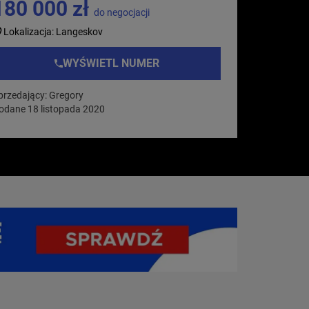
180 000 zł
do negocjacji
Lokalizacja: Langeskov
WYŚWIETL NUMER
przedający: Gregory
odane 18 listopada 2020