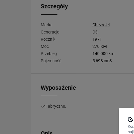
Szczegóły
Marka
Chevrolet
Generacja
C3
Rocznik
1971
Moc
270 KM
Przebieg
140 000 km
Pojemność
5 698 cm3
Wyposażenie
Fabryczne.
Kor
naj
Opis