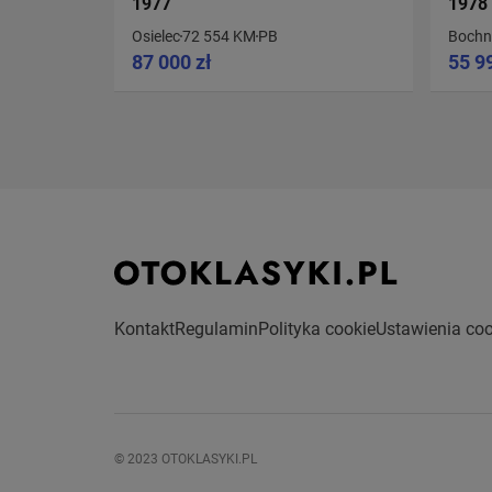
1977
1978
Osielec
72 554 KM
PB
Bochn
87 000 zł
55 9
Kontakt
Regulamin
Polityka cookie
Ustawienia coo
© 2023 OTOKLASYKI.PL