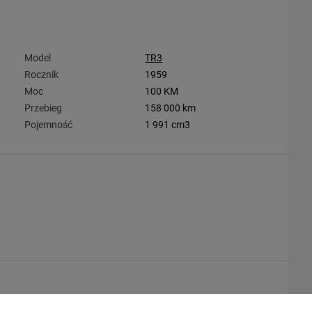
Model
TR3
Rocznik
1959
Moc
100 KM
Przebieg
158 000 km
Pojemność
1 991 cm3