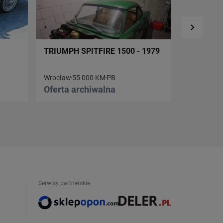
TRIUMPH SPITFIRE 1500 - 1979
TRIUMPH 
Wrocław
55 000 KM
PB
Warszawa
Oferta archiwalna
90 000 z
Serwisy partnerskie