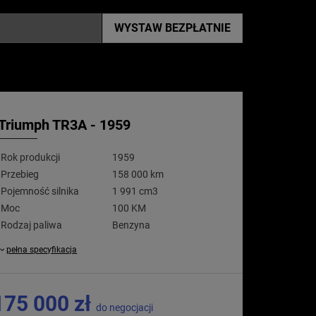
WYSTAW
BEZPŁATNIE
Triumph TR3A - 1959
Rok produkcji
1959
Przebieg
158 000 km
Pojemność silnika
1 991 cm3
Moc
100 KM
Rodzaj paliwa
Benzyna
pełna specyfikacja
175 000 zł
do negocjacji