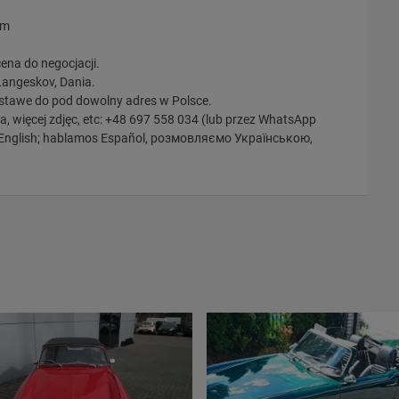
em
ena do negocjacji.
Langeskov, Dania.
tawe do pod dowolny adres w Polsce.
a, więcej zdjęc, etc: +48 697 558 034 (lub przez WhatsApp
English; hablamos Español, розмовляємо Українською,