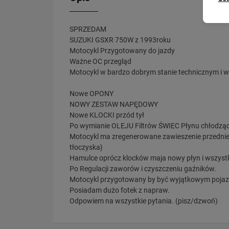
SPRZEDAM
SUZUKI GSXR 750W z 1993roku
Motocykl Przygotowany do jazdy
Ważne OC przegląd
Motocykl w bardzo dobrym stanie technicznym i 
Nowe OPONY
NOWY ZESTAW NAPĘDOWY
Nowe KLOCKI przód tył
Po wymianie OLEJU Filtrów ŚWIEC Płynu chłodzą
Motocykl ma zregenerowane zawieszenie przednie i
tłoczyska}
Hamulce oprócz klocków maja nowy płyn i wszyst
Po Regulacji zaworów i czyszczeniu gaźników.
Motocykl przygotowany by być wyjątkowym pojazde
Posiadam dużo fotek z napraw.
Odpowiem na wszystkie pytania. (pisz/dzwoń)