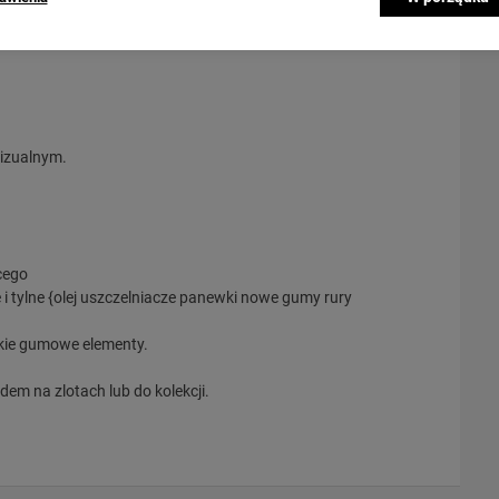
wizualnym.
cego
 tylne {olej uszczelniacze panewki nowe gumy rury
kie gumowe elementy.
m na zlotach lub do kolekcji.