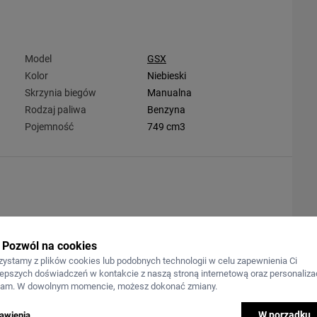
Model
GSX
Kolor
Niebieski
Skrzynia biegów
Manualna
Rodzaj paliwa
Benzyna
Pojemność
749 cm3
Pozwól na cookies
zystamy z plików cookies lub podobnych technologii w celu zapewnienia Ci
lepszych doświadczeń w kontakcie z naszą stroną internetową oraz personalizac
lam. W dowolnym momencie, możesz dokonać zmiany.
W porządku
awienia