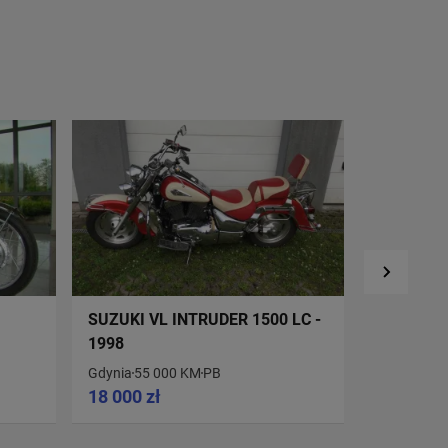
SUZUKI VL INTRUDER 1500 LC -
SUZUKI V
1998
1995
Gdynia
55 000 KM
PB
WŁOCŁAW
18 000 zł
28 000 z