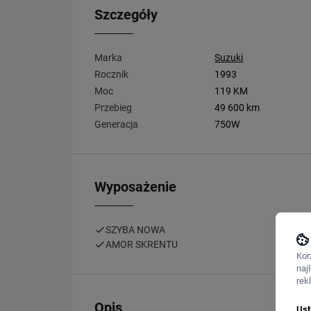
Szczegóły
Marka
Suzuki
Rocznik
1993
Moc
119 KM
Przebieg
49 600 km
Generacja
750W
Wyposażenie
SZYBA NOWA
AMOR SKRENTU
Kor
naj
rek
Opis
Ust