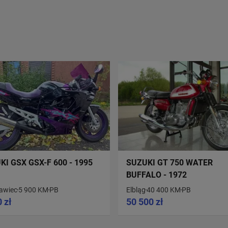
KI GSX GSX-F 600 - 1995
SUZUKI GT 750 WATER
BUFFALO - 1972
ławiec
5 900 KM
PB
Elbląg
40 400 KM
PB
 zł
50 500 zł