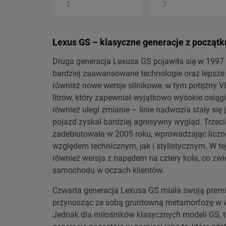
2
7
Lexus GS – klasyczne generacje z początk
Druga generacja Lexusa GS pojawiła się w 1997 r
bardziej zaawansowane technologie oraz lepsz
również nowe wersje silnikowe, w tym potężny V
litrów, który zapewniał wyjątkowo wysokie osiąg
również uległ zmianie – linie nadwozia stały się 
pojazd zyskał bardziej agresywny wygląd. Trzec
zadebiutowała w 2005 roku, wprowadzając liczn
względem technicznym, jak i stylistycznym. W tej
również wersja z napędem na cztery koła, co zwi
samochodu w oczach klientów.
Czwarta generacja Lexusa GS miała swoją premi
przynosząc ze sobą gruntowną metamorfozę w wy
Jednak dla miłośników klasycznych modeli GS, t