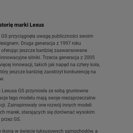
torię marki Lexus
 GS przyciągnęła uwagę publiczności swoim
signem. Druga generacja z 1997 roku
, oferując jeszcze bardziej zaawansowane
i innowacyjne silniki. Trzecia generacja z 2005
ęcej innowacji, takich jak napęd na cztery koła,
tóry jeszcze bardziej zaostrzył konkurencję na
w.
 Lexusa GS przyniosła ze sobą gruntowne
racje tego modelu mają swoje niezaprzeczalne
acji. Zainspirowały one rozwój innych modeli
ch marek, starających się dorównać wysokim
przez GS.
je ikoną w świecie luksusowych samochodów, a