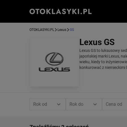
OTOKLASYKI.PL
Lexus
GS
Lexus GS
Lexus GS to luksusowy seda
japońskiej marki Lexus, nal
wieku, kiedy to inżynierow
konkurować z niemieckimi l
Rok od
Rok do
Cena od