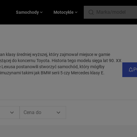
Samochody
Motocykle
n klasy średniej wyższej, który zajmował miejsce w gamie
eżącej do koncernu Toyota. Historia tego modelu sięga lat 90. XX
ie Lexusa postanowili stworzyć samochód, który mógłby
P
imuzynami takimi jak BMW serii 5 czy Mercedes klasy E.
Cena do