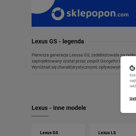
Lexus GS - legenda
Pierwsza generacja Lexusa GS, zadebiutowała na ryn
wyjątkowego, dynamicznego wyglądu. Wersje wypo
zaprojektowany został przez zespół Giorgetto Giugiaro 
Wyróżniał się charakterystycznymi, opływowymi liniam
Kor
naj
rek
Ust
Lexus - inne modele
Lexus GS
Lexus LS