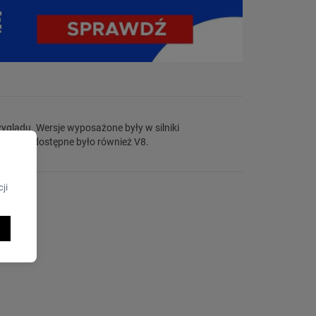
j wersji dostępne było również V8.
ji