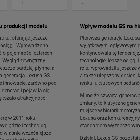
1
5
u produkcji modelu
Wpływ modelu GS na his
oku, oferując jeszcze
Pierwsza generacja Lexusa
e osiągi. Wprowadzono
wyjątkowym, opływowym de
8 o pojemności czterech
kontynuowała tę tendencję
i. Wygląd zewnętrzny
technologie, lepsze osiągi 
jeszcze bardziej płynne, a
roku wprowadziła jeszcze wi
ia generacja Lexusa GS
a także ulepszony design, k
e innowacje, zarówno pod
rynku luksusowych sedanó
 generacji pojawiła się
Mimo że czwarta generacja
ększało atrakcyjność
zmiany, to klasyczne gene
miejsce w historii motoryz
erę w 2011 roku,
Lexusa oraz konkurencyjny
glądzie i technologii.
standardom wyznaczonym 
o właśnie wcześniejsze
Dzisiaj, Lexus GS pozosta