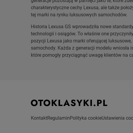
generacje pozostają w pamięci jako te, które zdef
charakterystyczne cechy Lexusa, ale także poło
tej marki na rynku luksusowych samochodów.
Historia Lexusa GS wprowadziła nowe standardy 
technologii i osiągów. To właśnie one przyczynił
pozycji Lexusa jako marki oferującej luksusowe
samochody. Każda z generacji modelu wniosła is
które pomogły przyciągnąć uwagę klientów na c
Kontakt
Regulamin
Polityka cookie
Ustawienia coo