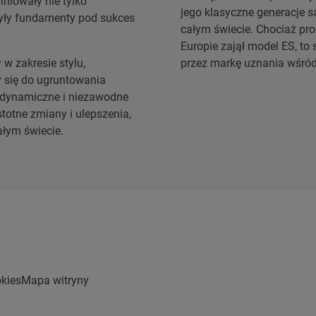
iniowały nie tylko
jego klasyczne generacje s
żyły fundamenty pod sukces
całym świecie. Chociaż pr
Europie zajął model ES, t
w zakresie stylu,
przez markę uznania wśród
y się do ugruntowania
, dynamiczne i niezawodne
totne zmiany i ulepszenia,
ałym świecie.
kies
Mapa witryny