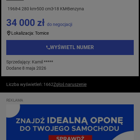
1968
4 280 km
500 cm3
18 KM
Benzyna
34 000 zł
do negocjacji
Lokalizacja: Tomice
WYŚWIETL NUMER
Sprzedający: Kamil *****
Dodane 8 maja 2026
Liczba wyświetleń: 1662
Zgłoś naruszenie
REKLAMA