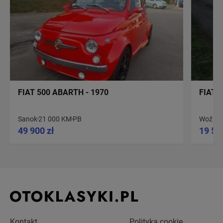
FIAT 500 ABARTH - 1970
FIAT 5
Sanok
21 000 KM
PB
Woźniki
49 900 zł
19 50
Kontakt
Polityka cookie