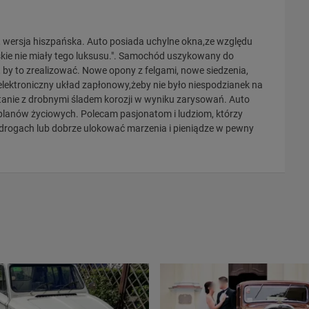
, wersja hiszpańska. Auto posiada uchylne okna,ze względu
uskie nie miały tego luksusu.". Samochód uszykowany do
, by to zrealizować. Nowe opony z felgami, nowe siedzenia,
ektroniczny układ zapłonowy,żeby nie było niespodzianek na
tanie z drobnymi śladem korozji w wyniku zarysowań. Auto
planów życiowych. Polecam pasjonatom i ludziom, którzy
h drogach lub dobrze ulokować marzenia i pieniądze w pewny