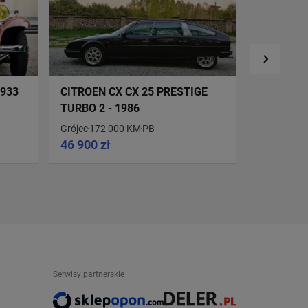
1933
CITROEN CX CX 25 PRESTIGE
CITROEN 
TURBO 2 - 1986
Grójec
172 000 KM
PB
Oborniki
50
46 900 zł
55 000 z
Serwisy partnerskie