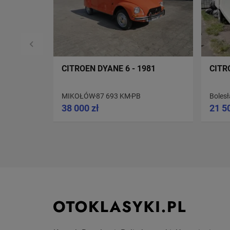
CITROEN DYANE 6 - 1981
CITR
MIKOŁÓW
87 693 KM
PB
Boles
38 000 zł
21 5