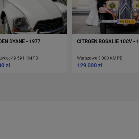
OEN DYANE - 1977
CITROEN ROSALIE 10CV - 
ławiec
49 591 KM
PB
Warszawa
3 000 KM
PB
00 zł
129 000 zł