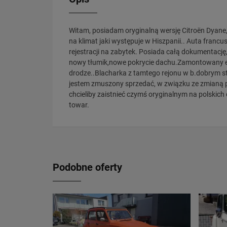
Witam, posiadam oryginalną wersję Citroën Dyane
na klimat jaki występuje w Hiszpanii.. Auta franc
rejestracji na zabytek. Posiada całą dokumentację
nowy tłumik,nowe pokrycie dachu.Zamontowany el
drodze..Blacharka z tamtego rejonu w b.dobrym s
jestem zmuszony sprzedać, w związku ze zmianą 
chcieliby zaistnieć czymś oryginalnym na polskic
towar.
Podobne oferty