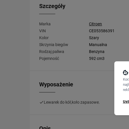
Szczegóły
Marka
Citroen
VIN
CE053586391
Kolor
Szary
Skrzynia biegów
Manualna
Rodzaj paliwa
Benzyna
Pojemność
592 cm3
Kor
Wyposażenie
naj
rek
Ust
Lewarek do kół,koło zapasowe.
Opis