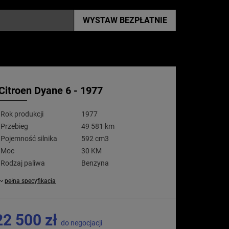
WYSTAW
BEZPŁATNIE
Citroen Dyane 6 - 1977
Rok produkcji
1977
Przebieg
49 581 km
Pojemność silnika
592 cm3
Moc
30 KM
Rodzaj paliwa
Benzyna
pełna specyfikacja
22 500 zł
do negocjacji