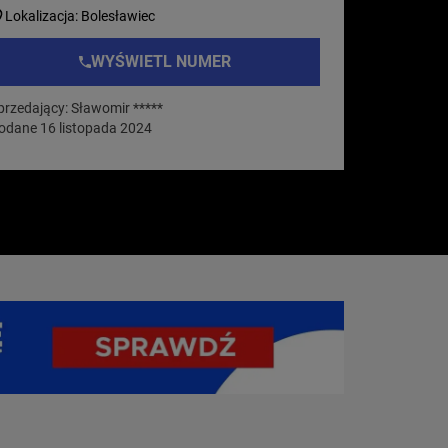
Lokalizacja: Bolesławiec
WYŚWIETL NUMER
przedający: Sławomir *****
odane 16 listopada 2024