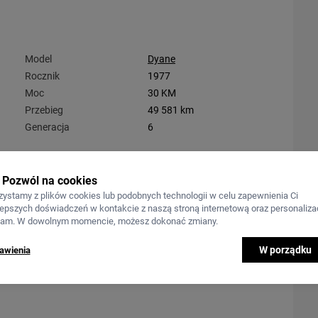
Model
Dyane
Rocznik
1977
Moc
30 KM
Przebieg
49 581 km
Generacja
6
Pozwól na cookies
zystamy z plików cookies lub podobnych technologii w celu zapewnienia Ci
lepszych doświadczeń w kontakcie z naszą stroną internetową oraz personalizac
lam. W dowolnym momencie, możesz dokonać zmiany.
W porządku
awienia