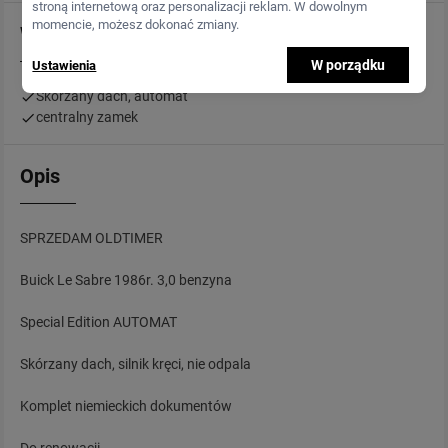
stroną internetową oraz personalizacji reklam. W dowolnym
momencie, możesz dokonać zmiany.
Wyposażenie
W porządku
Ustawienia
Skórzany dach, automat
centralny zamek
Opis
SPRZEDAM OLDTIMER
Buick Le Sabre 1986r. 3,0 benzyna
Special Edition AUTOMAT
Skórzany dach, silnik kręci, nie odpala
Komplet niemieckich dokumentów