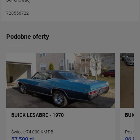
Do renowacji
728556722
Podobne oferty
BUICK LESABRE - 1970
BUICK 
Świecie
74 000 KM
PB
Poznań
57 500 zł
86 99