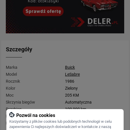
Szczegóły
Marka
Buick
Model
LeSabre
Rocznik
1986
Kolor
Zielony
Moc
205 KM
Skrzynia biegów
Automatyczna
Przebieg
100 000 km
Pozwól na cookies
Rodzaj paliwa
Benzyna
Korzystamy z plików cookies lub podobnych technologii w celu
Pojemność
3 000 cm3
zapewnienia Ci najlepszych doświadczeń w kontakcie z naszą