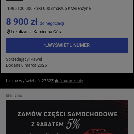
1986
100 000 km
3 000 cm3
205 KM
Benzyna
8 900 zł
do negocjacji
Lokalizacja: Kamienna Góra
WYŚWIETL NUMER
Sprzedający: Paweł
Dodane 8 marca 2025
Liczba wyświetleń: 2752
Zgłoś naruszenie
REKLAMA