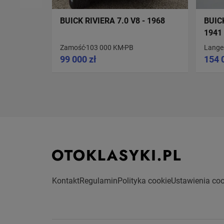
BUICK RIVIERA 7.0 V8 - 1968
BUIC
1941
Zamość
103 000 KM
PB
Lange
99 000 zł
154 
Kontakt
Regulamin
Polityka cookie
Ustawienia coo