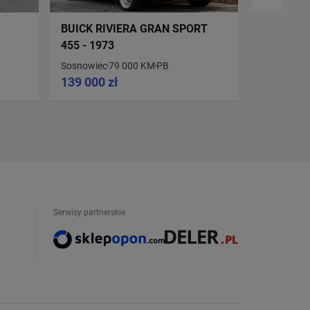
BUICK RIVIERA GRAN SPORT
BUICK EL
455 - 1973
Sosnowiec
79 000 KM
PB
Radawiec 
139 000 zł
113 900 
Serwisy partnerskie