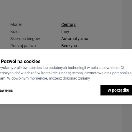
Model
Century
Kolor
Inny
Skrzynia biegów
Automatyczna
Rodzaj paliwa
Benzyna
Pozwól na cookies
zystamy z plików cookies lub podobnych technologii w celu zapewnienia Ci
lepszych doświadczeń w kontakcie z naszą stroną internetową oraz personalizac
lam. W dowolnym momencie, możesz dokonać zmiany.
W porządku
awienia