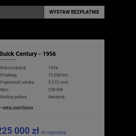
WYSTAW
BEZPŁATNIE
Buick Century - 1956
Rok produkcji
1956
Przebieg
72 000 km
Pojemność silnika
5 272 cm3
Moc
258 KM
Rodzaj paliwa
Benzyna
pełna specyfikacja
225 000 zł
do negocjacji