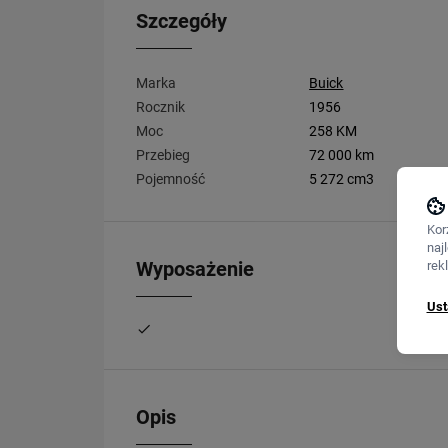
Szczegóły
Marka
Buick
Rocznik
1956
Moc
258 KM
Przebieg
72 000 km
Pojemność
5 272 cm3
Kor
naj
Wyposażenie
rek
Ust
Opis