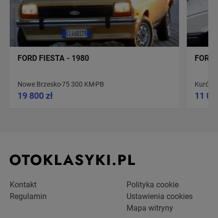
FORD FIESTA - 1980
FORD 
Nowe Brzesko
75 300 KM
PB
Kurów
19 800 zł
11 00
Kontakt
Polityka cookie
Regulamin
Ustawienia cookies
Mapa witryny