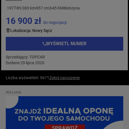
1977
85 000 km
957 cm3
45 KM
Benzyna
16 900 zł
do negocjacji
Lokalizacja: Nowy Sącz
WYŚWIETL NUMER
Sprzedający: TOPCAR
Dodane 29 lipca 2020
Liczba wyświetleń: 9671
Zgłoś naruszenie
REKLAMA