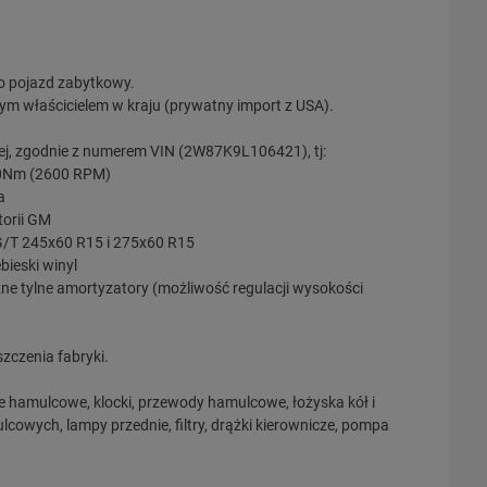
ko pojazd zabytkowy.
ym właścicielem w kraju (prywatny import z USA).
ej, zgodnie z numerem VIN (2W87K9L106421), tj:
480Nm (2600 RPM)
a
torii GM
 G/T 245x60 R15 i 275x60 R15
bieski winyl
 tylne amortyzatory (możliwość regulacji wysokości
szczenia fabryki.
e hamulcowe, klocki, przewody hamulcowe, łożyska kół i
owych, lampy przednie, filtry, drążki kierownicze, pompa