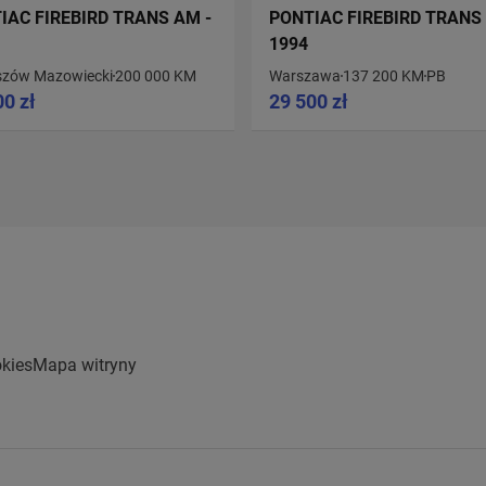
IAC FIREBIRD TRANS AM -
PONTIAC FIREBIRD TRANS
1994
zów Mazowiecki
200 000 KM
Warszawa
137 200 KM
PB
00 zł
29 500 zł
kies
Mapa witryny