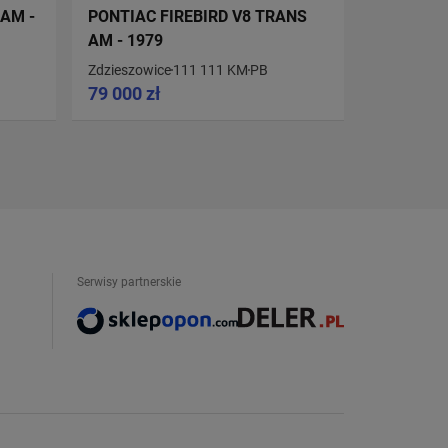
 AM -
PONTIAC FIREBIRD V8 TRANS
PONTIAC 
AM - 1979
1978
Zdzieszowice
111 111 KM
PB
Warszawa
79 000 zł
139 000 
Serwisy partnerskie