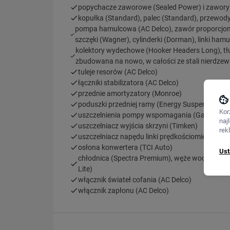
popychacze zaworowe (Sealed Power) i zawory
kopułka (Standard), palec (Standard), przewody
pompa hamulcowa (AC Delco), zawór proporcjona
szczęki (Wagner), cylinderki (Dorman), linki ham
kolektory wydechowe (Hooker Headers Long), tł
zbudowana na nowo, w całości ze stali nierdzew
tuleje resorów (AC Delco)
łączniki stabilizatora (AC Delco)
przednie amortyzatory (Monroe)
poduszki przedniej ramy (Energy Suspension)
Kor
uszczelnienia pompy wspomagania (Gates)
naj
uszczelniacz wyjścia skrzyni (Timken)
rek
uszczelniacz napędu linki prędkościomierza (AT
osłona konwertera (TCI Auto)
Ust
chłodnica (Spectra Premium), węże wodne (AC De
Lite)
włącznik świateł cofania (AC Delco)
włącznik zapłonu (AC Delco)