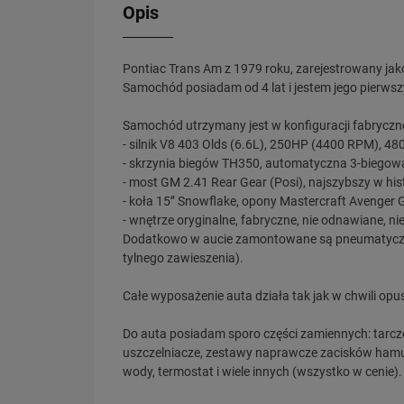
Opis
Pontiac Trans Am z 1979 roku, zarejestrowany ja
Samochód posiadam od 4 lat i jestem jego pierwsz
Samochód utrzymany jest w konfiguracji fabryczn
- silnik V8 403 Olds (6.6L), 250HP (4400 RPM), 
- skrzynia biegów TH350, automatyczna 3-biegow
- most GM 2.41 Rear Gear (Posi), najszybszy w his
- koła 15’’ Snowflake, opony Mastercraft Avenger
- wnętrze oryginalne, fabryczne, nie odnawiane, nie
Dodatkowo w aucie zamontowane są pneumatyczne
tylnego zawieszenia).
Całe wyposażenie auta działa tak jak w chwili opu
Do auta posiadam sporo części zamiennych: tarcz
uszczelniacze, zestawy naprawcze zacisków hamulc
wody, termostat i wiele innych (wszystko w cenie).