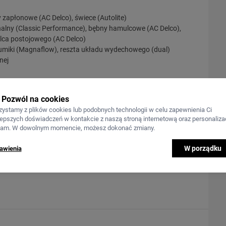
 zapłonowe (AC Delco), świece (Autolite)
lny (Classic Performance), bębny hamulcowe (AC Delco),
ulca postojowego (AC Delco)
umiki (Magnaflow), reszta układu wydechowego (dual)
nej
Pozwól na cookies
zystamy z plików cookies lub podobnych technologii w celu zapewnienia Ci
lepszych doświadczeń w kontakcie z naszą stroną internetową oraz personalizac
lam. W dowolnym momencie, możesz dokonać zmiany.
P)
W porządku
awienia
lco), sprzęgło wiskotyczne (Hayden), wentylator (Flex-A-