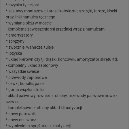
* łożyska tylnej osi
* zestawy montażowe, tarcze kotwiczne, szczęki, tarcze, klocki
oraz linki hamulca ręcznego
* wymiana oleju w moście
- kompletne zawieszenie osi przedniej wraz z hamulcami
* amortyzatory
* sprężyny
* sworznie, wahacze, tuleje
* łożyska
* układ kierowniczy tj. drążki, końcówki, amortyzator skrętu itd.
- kompletny układ zapłonowy
* wszystkie świece
* przewody zapłonowe
* cewki, kopułki, palce
* górna wiązka silnika
- układ paliwowy również zrobiony, przewody paliwowe nowe z
serwisu.
- kompleksowo zrobiony układ klimatyzacji
* nowy parownik
* nowy osuszacz
* wymieniona sprężarka klimatyzacji