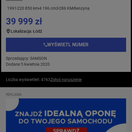
1991
220 850 km
4 196 cm3
286 KM
Benzyna
39 999 zł
Lokalizacja: Łódź
WYŚWIETL NUMER
Sprzedający: SAMSON
Dodane 5 kwietnia 2020
Liczba wyświetleń: 4763
Zgłoś naruszenie
REKLAMA