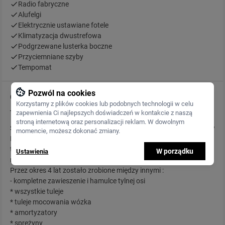
Radio fabryczne
Alufelgi
Elektrycznie ustawiane fotele
Klimatyzacja dwustrefowa
Podgrzewane lusterka boczne
Przyciemniane szyby
Tempomat
Pozwól na cookies
Opis
Korzystamy z plików cookies lub podobnych technologii w celu
zapewnienia Ci najlepszych doświadczeń w kontakcie z naszą
stroną internetową oraz personalizacji reklam. W dowolnym
S-klasa sprowadzona przeze mnie na początku 2016 roku. Auto w
momencie, możesz dokonać zmiany.
Niemczech posiadało tylko jednego właściciela. Samochód stał
tam nieużywany kilka lat. Po zakupie dokonałem wszelkich
W porządku
Ustawienia
niezbędnych napraw i wymian eksploatacyjnych.
Przez okres 4 lat zostało zrobione między innymi :
- kompletne zawieszenie i hamulce tylnej osi
* wszystkie tuleje
* tuleje mocowania wózka
* amortyzatory
* sprężyny