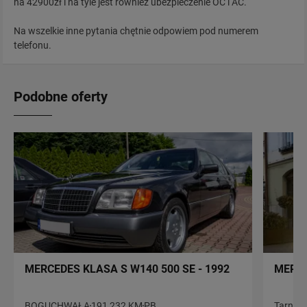
na 42900zł i na tyle jest również ubezpieczenie OC i AC.
Na wszelkie inne pytania chętnie odpowiem pod numerem
telefonu.
Podobne oferty
MERCEDES KLASA S W140 500 SE - 1992
MERCE
BOGUCHWAŁA
191 232 KM
PB
Tarnów