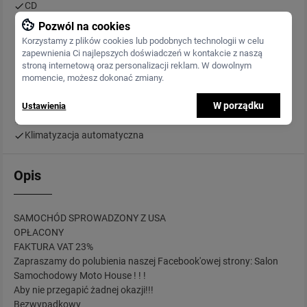
CD
Tapicerka skórzana
Pozwól na cookies
Alufelgi
Korzystamy z plików cookies lub podobnych technologii w celu
Elektryczne szyby przednie
zapewnienia Ci najlepszych doświadczeń w kontakcie z naszą
ASR (kontrola trakcji)
stroną internetową oraz personalizacji reklam. W dowolnym
Tempomat
momencie, możesz dokonać zmiany.
Podgrzewana przednia szyba
W porządku
Ustawienia
Poduszka powietrzna pasażera
Zmieniarka CD
Klimatyzacja automatyczna
Opis
SAMOCHÓD SPROWADZONY Z USA
OPŁACONY
FAKTURA VAT 23%
Zapraszamy do polubienia naszej Facebook'owej strony: Salon
Samochodowy Moto House ! ! !
Aby nie przegapić żadnej okazji!!!
Bezwypadkowy