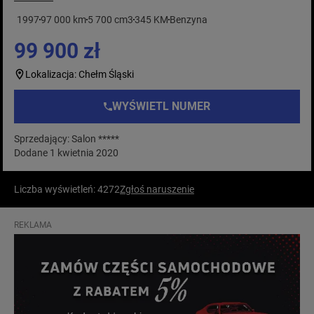
1997
97 000 km
5 700 cm3
345 KM
Benzyna
99 900 zł
Lokalizacja: Chełm Śląski
WYŚWIETL NUMER
Sprzedający: Salon *****
Dodane 1 kwietnia 2020
Liczba wyświetleń: 4272
Zgłoś naruszenie
REKLAMA