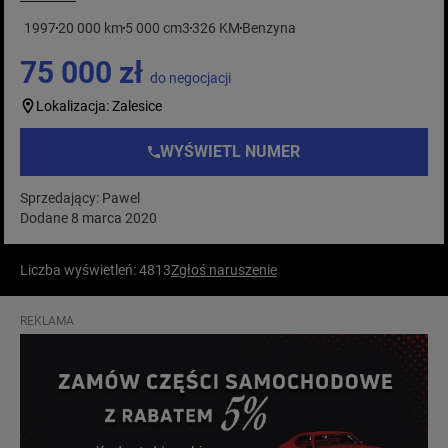
1997
20 000 km
5 000 cm3
326 KM
Benzyna
75 000 zł
do negocjacji
Lokalizacja: Zalesice
WYŚWIETL NUMER
Sprzedający: Pawel
Dodane 8 marca 2020
Liczba wyświetleń: 4813
Zgłoś naruszenie
REKLAMA