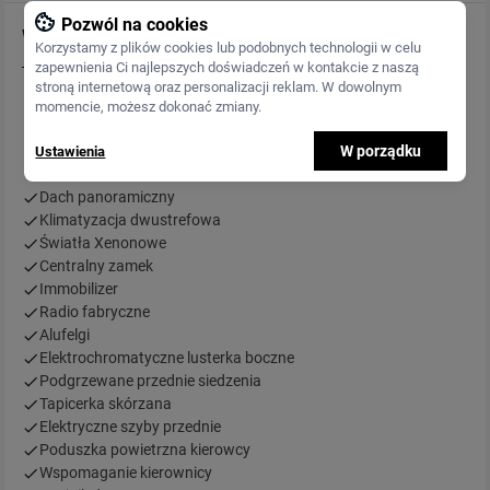
Pozwól na cookies
Wyposażenie
Korzystamy z plików cookies lub podobnych technologii w celu
zapewnienia Ci najlepszych doświadczeń w kontakcie z naszą
stroną internetową oraz personalizacji reklam. W dowolnym
ABS
momencie, możesz dokonać zmiany.
Elektrycznie ustawiane lusterka
W porządku
Poduszka powietrzna pasażera
Ustawienia
Alarm
Dach panoramiczny
Klimatyzacja dwustrefowa
Światła Xenonowe
Centralny zamek
Immobilizer
Radio fabryczne
Alufelgi
Elektrochromatyczne lusterka boczne
Podgrzewane przednie siedzenia
Tapicerka skórzana
Elektryczne szyby przednie
Poduszka powietrzna kierowcy
Wspomaganie kierownicy