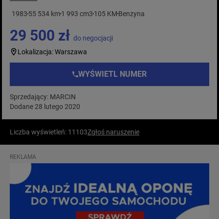
1983
55 534 km
1 993 cm3
105 KM
Benzyna
29 500 zł
do negocjacji
Lokalizacja: Warszawa
WYŚWIETL NUMER
Sprzedający: MARCIN
Dodane 28 lutego 2020
Liczba wyświetleń: 11103
Zgłoś naruszenie
REKLAMA