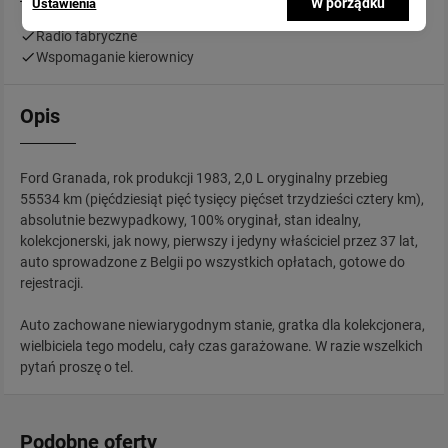
W porządku
Ustawienia
Radio fabryczne
Wspomaganie kierownicy
Opis
Ford Granada, rok produkcji 1983, 2,0 L oryginalny przebieg
55534 km (pięćdziesiąt pięć tysięcy pięćset trzydzieści cztery km),
absolutnie bezwypadkowy, 100% oryginał, stan idealny,
kolekcjonerski, jak nowy, pierwszy i jedyny właściciel przez 37 lat,
auto sprowadzone z Belgii po wszystkich opłatach, gotowe do
rejestracji.
Auto zachowane niewiarygodnym stanie, gratka dla kolekcjonera,
wielbiciela tego modelu, cały czas garażowane. W razie wszelkich
pytań proszę o tel.
Podobne oferty