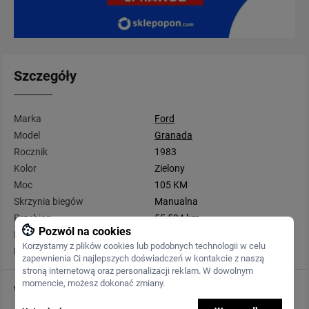
Szczegóły
Marka
Ford
Model
Granada
Rocznik
1983
Kolor
Zielony
Moc
105 KM
Skrzynia biegów
Manualna
Przebieg
55 534 km
Pozwól na cookies
Rodzaj paliwa
Benzyna
Korzystamy z plików cookies lub podobnych technologii w celu
Pojemność
1 993 cm3
zapewnienia Ci najlepszych doświadczeń w kontakcie z naszą
stroną internetową oraz personalizacji reklam. W dowolnym
momencie, możesz dokonać zmiany.
Wyposażenie