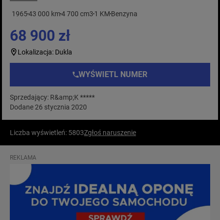
1965
43 000 km
4 700 cm3
1 KM
Benzyna
68 900 zł
Lokalizacja: Dukla
WYŚWIETL NUMER
Sprzedający: R&amp;K *****
Dodane 26 stycznia 2020
Liczba wyświetleń: 5803
Zgłoś naruszenie
REKLAMA