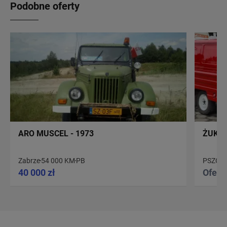
Podobne oferty
ARO MUSCEL - 1973
ŻUK A
Zabrze
54 000 KM
PB
PSZCZ
40 000 zł
Ofert