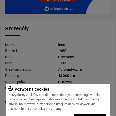
Szczegóły
Marka
Inne
Rocznik
1965
Kolor
Czerwony
Moc
1 KM
Skrzynia biegów
Automatyczna
Przebieg
43 000 km
Rodzaj paliwa
Benzyna
Pojemność
4 700 cm3
Pozwól na cookies
Korzystamy z plików cookies lub podobnych technologii w celu
zapewnienia Ci najlepszych doświadczeń w kontakcie z naszą
Wyposażenie
stroną internetową oraz personalizacji reklam. W dowolnym
momencie, możesz dokonać zmiany.