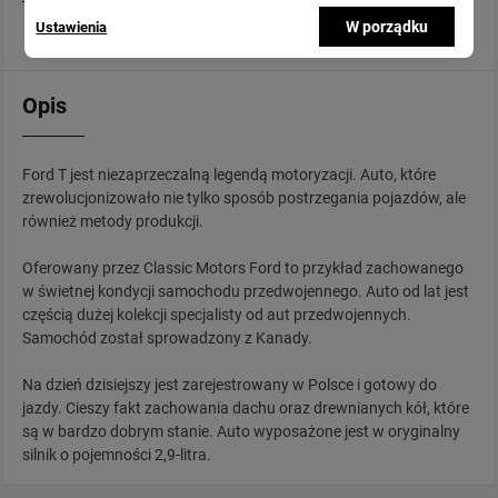
W porządku
Ustawienia
więcej w opisie
Opis
Ford T jest niezaprzeczalną legendą motoryzacji. Auto, które
zrewolucjonizowało nie tylko sposób postrzegania pojazdów, ale
również metody produkcji.
Oferowany przez Classic Motors Ford to przykład zachowanego
w świetnej kondycji samochodu przedwojennego. Auto od lat jest
częścią dużej kolekcji specjalisty od aut przedwojennych.
Samochód został sprowadzony z Kanady.
Na dzień dzisiejszy jest zarejestrowany w Polsce i gotowy do
jazdy. Cieszy fakt zachowania dachu oraz drewnianych kół, które
są w bardzo dobrym stanie. Auto wyposażone jest w oryginalny
silnik o pojemności 2,9-litra.