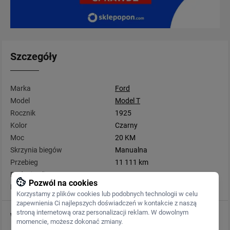
Szczegóły
Marka
Ford
Model
Model T
Rocznik
1925
Kolor
Czarny
Moc
20 KM
Skrzynia biegów
Manualna
Przebieg
11 111 km
Rodzaj paliwa
Benzyna
Pozwól na cookies
Pojemność
2 900 cm3
Korzystamy z plików cookies lub podobnych technologii w celu
zapewnienia Ci najlepszych doświadczeń w kontakcie z naszą
stroną internetową oraz personalizacji reklam. W dowolnym
Wyposażenie
momencie, możesz dokonać zmiany.