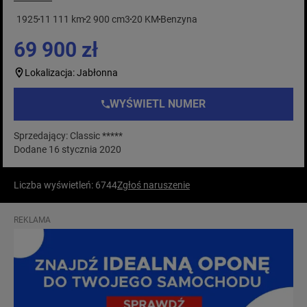
1925
11 111 km
2 900 cm3
20 KM
Benzyna
69 900 zł
Lokalizacja: Jabłonna
WYŚWIETL NUMER
Sprzedający: Classic *****
Dodane 16 stycznia 2020
Liczba wyświetleń: 6744
Zgłoś naruszenie
REKLAMA