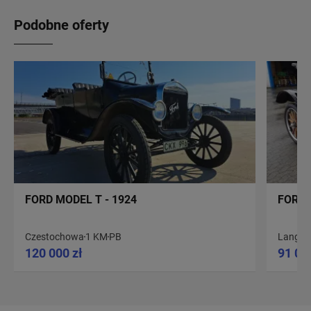
Podobne oferty
FORD MODEL T - 1924
FORD 
Czestochowa
1 KM
PB
Langes
120 000 zł
91 00