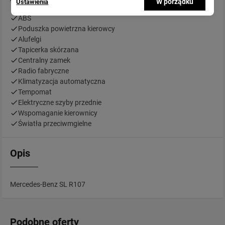
W porządku
Ustawienia
ABS
Poduszka powietrzna kierowcy
Alufelgi
Tapicerka skórzana
Centralny zamek
Radio fabryczne
Klimatyzacja automatyczna
Tempomat
Elektryczne szyby przednie
Wspomaganie kierownicy
Światła przeciwmgielne
Opis
Mercedes-Benz SL R107
Podobne oferty