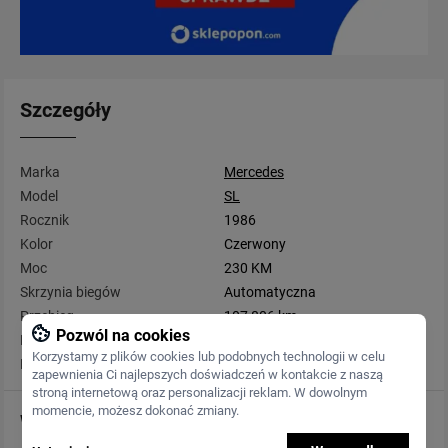
Szczegóły
Marka
Mercedes
Model
SL
Rocznik
1986
Kolor
Czerwony
Moc
230 KM
Skrzynia biegów
Automatyczna
Przebieg
107 806 km
Pozwól na cookies
Rodzaj paliwa
Benzyna
Korzystamy z plików cookies lub podobnych technologii w celu
Pojemność
5 547 cm3
zapewnienia Ci najlepszych doświadczeń w kontakcie z naszą
stroną internetową oraz personalizacji reklam. W dowolnym
momencie, możesz dokonać zmiany.
Wyposażenie