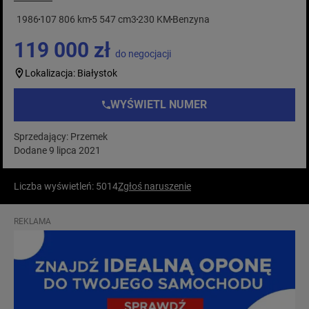
1986
107 806 km
5 547 cm3
230 KM
Benzyna
119 000 zł
do negocjacji
Lokalizacja: Białystok
WYŚWIETL NUMER
Sprzedający: Przemek
Dodane 9 lipca 2021
Liczba wyświetleń: 5014
Zgłoś naruszenie
REKLAMA