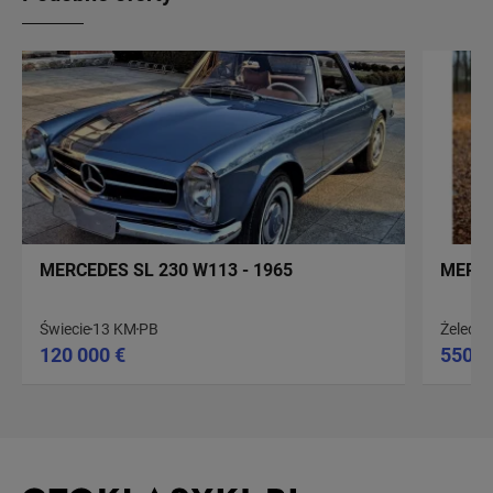
MERCEDES SL 230 W113 - 1965
MERCE
Świecie
13 KM
PB
Żelechl
120 000 €
550 0