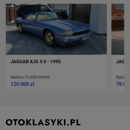
JAGUAR XJS 4.0 - 1995
JAGUA
Maków
79 000 KM
PB
Będzin
120 000 zł
78 00