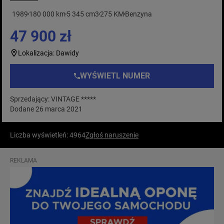
1989
180 000 km
5 345 cm3
275 KM
Benzyna
47 900 zł
Lokalizacja: Dawidy
WYŚWIETL NUMER
Sprzedający: VINTAGE *****
Dodane 26 marca 2021
Liczba wyświetleń: 4964
Zgłoś naruszenie
REKLAMA