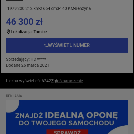
1979
200 212 km
2 664 cm3
140 KM
Benzyna
46 300 zł
Lokalizacja: Tomice
WYŚWIETL NUMER
Sprzedający: HD *****
Dodane 26 marca 2021
Liczba wyświetleń: 6242
Zgłoś naruszenie
REKLAMA