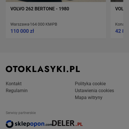
VOLVO 262 BERTONE - 1980
VOLVO
Warszawa
164 000 KM
PB
Konarz
110 000 zł
42 80
Kontakt
Polityka cookie
Regulamin
Ustawienia cookies
Mapa witryny
Serwisy partnerskie