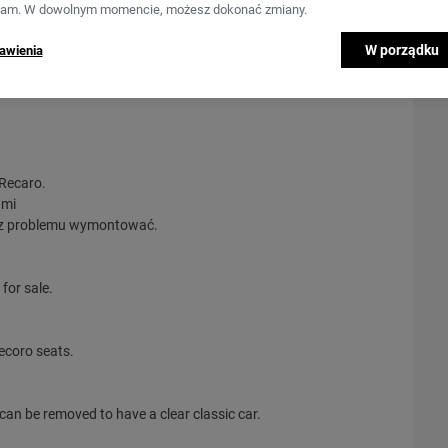
lam. W dowolnym momencie, możesz dokonać zmiany.
W porządku
awienia
.
nie zwraca i tak poniesionych nakładów. Z ciekawszych
 Recaro.
ami
bez problemu wymontować.
for sale.
ecoro seats.
it can be removed to have a clear classic car.