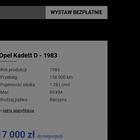
WYSTAW
BEZPŁATNIE
Opel Kadett D - 1983
Rok produkcji
1983
Przebieg
138 000 km
Pojemność silnika
1 281 cm3
Moc
60 KM
Rodzaj paliwa
Benzyna
pełna specyfikacja
17 000 zł
do negocjacji