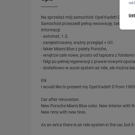
rek
Ust
Na sprzedaż mój samochód: Opel Kadett D z 1983r
Samochód przeszedł pełną renowację, także cena 
informacji:
- automat, 1.3,
- zarejestrowany, ważny przegląd + OC
- lakier Miami Blue z palety Porsche,
- wnętrze całe nowe, prosto od tapicera z fotelami
- felgi po pełnej regeneracji z prawie nowymi opon
- dodatkowo w aucie system air ride, ale można 
EN
I would like to present my Opel Kadett D from 1983 
Car after renovation.
New Porsche Miami Blue color. New interior with R
New rims with new tires.
As an extra there is air ride system in the car, but 