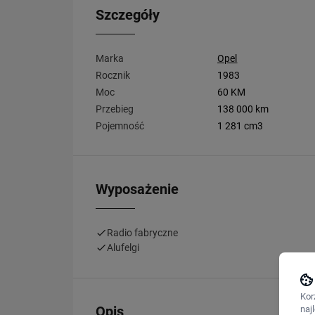
Szczegóły
Marka
Opel
Rocznik
1983
Moc
60 KM
Przebieg
138 000 km
Pojemność
1 281 cm3
Wyposażenie
Radio fabryczne
Alufelgi
Kor
Opis
naj