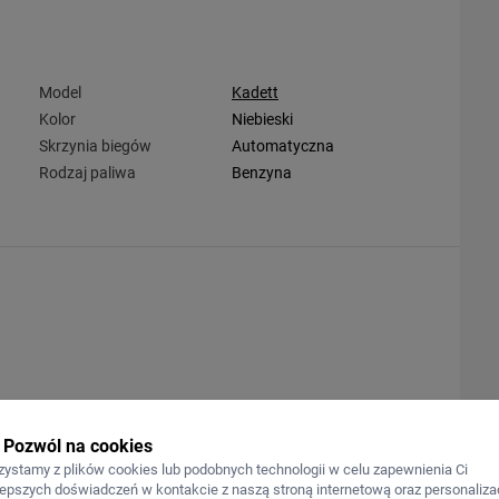
Model
Kadett
Kolor
Niebieski
Skrzynia biegów
Automatyczna
Rodzaj paliwa
Benzyna
Pozwól na cookies
zystamy z plików cookies lub podobnych technologii w celu zapewnienia Ci
lepszych doświadczeń w kontakcie z naszą stroną internetową oraz personalizac