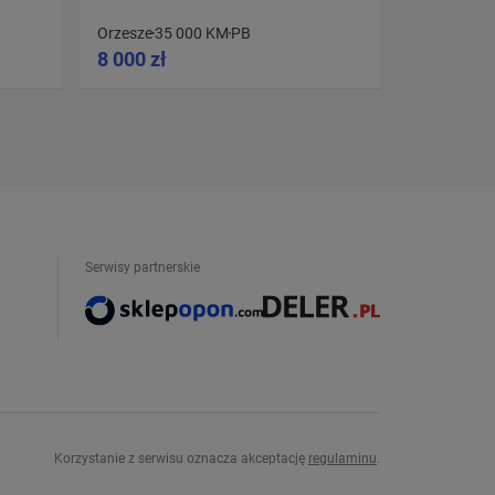
CABRIO -
Orzesze
35 000 KM
PB
Góra
56 50
8 000 zł
11 000 z
Serwisy partnerskie
Korzystanie z serwisu oznacza akceptację
regulaminu
.