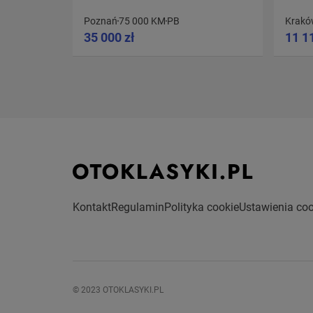
Poznań
75 000 KM
PB
Krakó
35 000 zł
11 1
Kontakt
Regulamin
Polityka cookie
Ustawienia coo
© 2023 OTOKLASYKI.PL