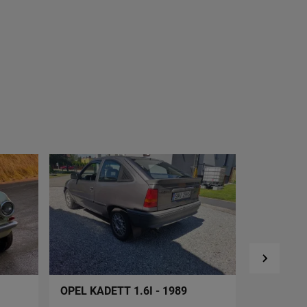
OPEL KADETT 1.6I - 1989
OPEL KAD