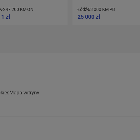
w
247 200 KM
ON
Łódź
63 000 KM
PB
11 zł
25 000 zł
kies
Mapa witryny