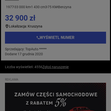
1977
33 000 km
1 430 cm3
75 KM
Benzyna
32 900 zł
Lokalizacja: Kruszyna
WYŚWIETL NUMER
Sprzedający: TopAuto *****
Dodane 17 grudnia 2020
Liczba wyświetleń: 4556
Zgłoś naruszenie
REKLAMA