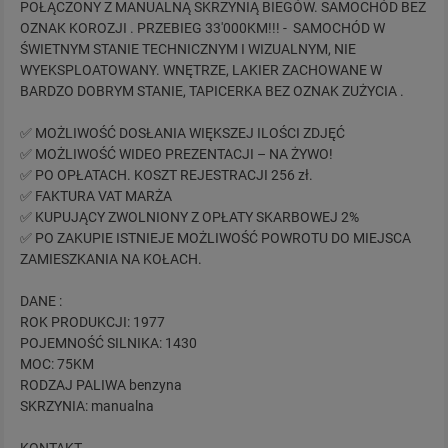
POŁĄCZONY Z MANUALNĄ SKRZYNIĄ BIEGÓW. SAMOCHÓD BEZ
OZNAK KOROZJI . PRZEBIEG 33'000KM!!! - SAMOCHÓD W
ŚWIETNYM STANIE TECHNICZNYM I WIZUALNYM, NIE
WYEKSPLOATOWANY. WNĘTRZE, LAKIER ZACHOWANE W
BARDZO DOBRYM STANIE, TAPICERKA BEZ OZNAK ZUŻYCIA .
✅ MOŻLIWOŚĆ DOSŁANIA WIĘKSZEJ ILOŚCI ZDJĘĆ
✅ MOŻLIWOŚĆ WIDEO PREZENTACJI – NA ŻYWO!
✅ PO OPŁATACH. KOSZT REJESTRACJI 256 zł.
✅ FAKTURA VAT MARŻA
✅ KUPUJĄCY ZWOLNIONY Z OPŁATY SKARBOWEJ 2%
✅ PO ZAKUPIE ISTNIEJE MOŻLIWOŚĆ POWROTU DO MIEJSCA
ZAMIESZKANIA NA KOŁACH.
DANE :
ROK PRODUKCJI: 1977
POJEMNOŚĆ SILNIKA: 1430
MOC: 75KM
RODZAJ PALIWA benzyna
SKRZYNIA: manualna