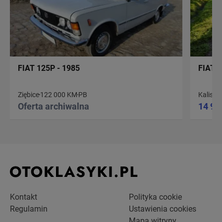
FIAT 125P - 1985
FIAT 1
Ziębice
122 000 KM
PB
Kalisz
2
Oferta archiwalna
14 90
Kontakt
Polityka cookie
Regulamin
Ustawienia cookies
Mapa witryny