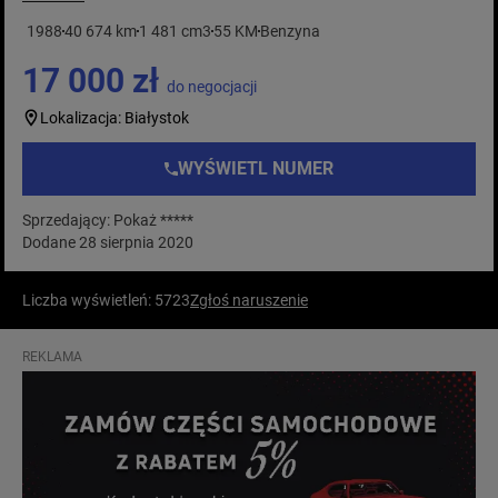
1988
40 674 km
1 481 cm3
55 KM
Benzyna
17 000 zł
do negocjacji
Lokalizacja: Białystok
WYŚWIETL NUMER
Sprzedający: Pokaż *****
Dodane 28 sierpnia 2020
Liczba wyświetleń: 5723
Zgłoś naruszenie
REKLAMA