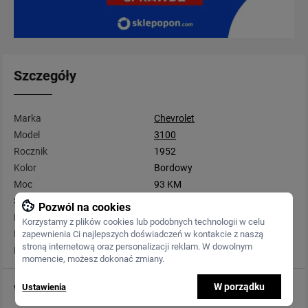
Szczegóły
Marka
Chevrolet
Model
3100
Rocznik
1952
Kolor
Bordowy
Moc
93 KM
Skrzynia biegów
Manualna
Pozwól na cookies
Przebieg
80 000 km
Korzystamy z plików cookies lub podobnych technologii w celu
Rodzaj paliwa
Benzyna
zapewnienia Ci najlepszych doświadczeń w kontakcie z naszą
stroną internetową oraz personalizacji reklam. W dowolnym
Pojemność
3 858 cm3
momencie, możesz dokonać zmiany.
W porządku
Wyposażenie
Ustawienia