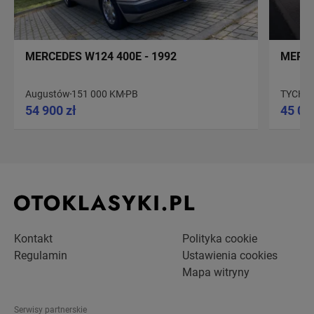
MERCEDES W124 400E - 1992
MERCE
Augustów
151 000 KM
PB
TYCHY
54 900 zł
45 00
Kontakt
Polityka cookie
Regulamin
Ustawienia cookies
Mapa witryny
Serwisy partnerskie