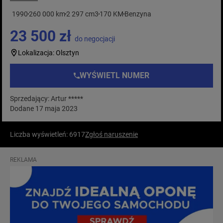
1990
260 000 km
2 297 cm3
170 KM
Benzyna
23 500 zł
do negocjacji
Lokalizacja: Olsztyn
WYŚWIETL NUMER
Sprzedający: Artur *****
Dodane 17 maja 2023
Liczba wyświetleń: 6917
Zgłoś naruszenie
REKLAMA