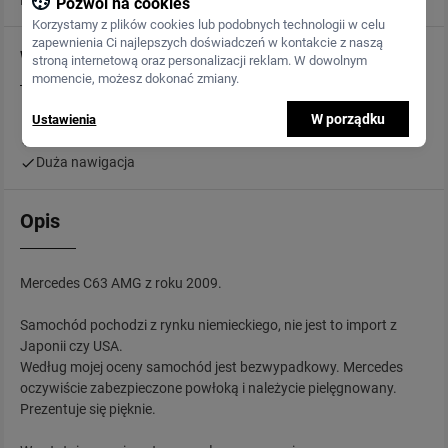
Pojemność
6 208 cm3
Pozwól na cookies
Korzystamy z plików cookies lub podobnych technologii w celu
zapewnienia Ci najlepszych doświadczeń w kontakcie z naszą
Wyposażenie
stroną internetową oraz personalizacji reklam. W dowolnym
momencie, możesz dokonać zmiany.
W porządku
Ustawienia
Silnik M156
Materiałowe fotele
Duża nawigacja
Opis
Mercedes C63 AMG z roku 2009.
Samochód pochodzi z rynku niemieckiego, nie jest to import z
Japonii czy USA.
Według mojej oceny samochód jest bezwypadkowy. Mercedes
oczywiście zabezpieczone powłoką i należycie pielęgnowany.
Prezentuje się pięknie.