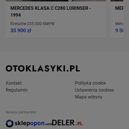
MERCEDES KLASA C C280 LORINSER -
MERCE
1994
Rzeszów
235 000 KM
PB
Mińsk 
35 900 zł
9 500 
Kontakt
Polityka cookie
Regulamin
Ustawienia cookies
Mapa witryny
Serwisy partnerskie