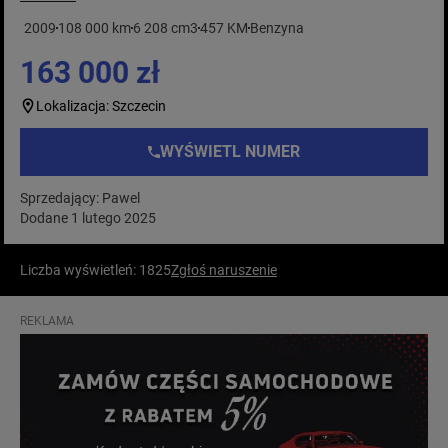
2009
108 000 km
6 208 cm3
457 KM
Benzyna
163 000 zł
Lokalizacja: Szczecin
WYŚWIETL NUMER
Sprzedający: Pawel
Dodane 1 lutego 2025
Liczba wyświetleń: 1825
Zgłoś naruszenie
REKLAMA