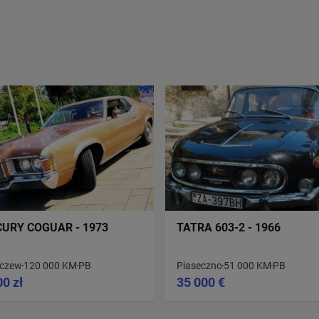
URY COGUAR - 1973
TATRA 603-2 - 1966
czew
120 000 KM
PB
Piaseczno
51 000 KM
PB
00 zł
35 000 €