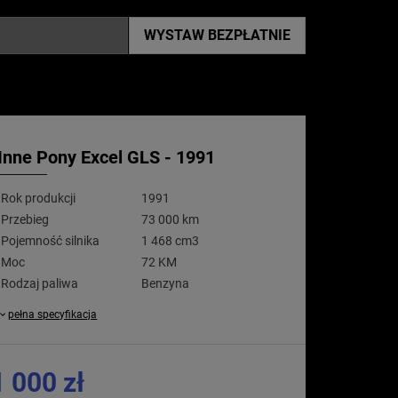
WYSTAW
BEZPŁATNIE
Inne Pony Excel GLS - 1991
Rok produkcji
1991
Przebieg
73 000 km
Pojemność silnika
1 468 cm3
Moc
72 KM
Rodzaj paliwa
Benzyna
pełna specyfikacja
1 000 zł