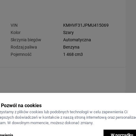
VIN
KMHVF31JPMU415069
Kolor
Szary
Skrzynia biegów
Automatyczna
Rodzaj paliwa
Benzyna
Pojemność
1 468 cm3
Pozwól na cookies
zystamy z plików cookies lub podobnych technologii w celu zapewnienia Ci
ektorów.
lepszych doświadczeń w kontakcie z naszą stroną internetową oraz personalizac
lam. W dowolnym momencie, możesz dokonać zmiany.
W porządku
awienia