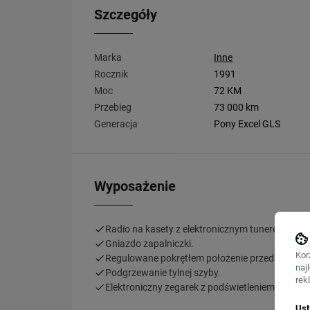
Szczegóły
Marka
Inne
Rocznik
1991
Moc
72 KM
Przebieg
73 000 km
Generacja
Pony Excel GLS
Wyposażenie
Radio na kasety z elektronicznym tunerem.
Gniazdo zapalniczki.
Kor
Regulowane pokrętłem położenie przednich refl
naj
Podgrzewanie tylnej szyby.
rek
Elektroniczny zegarek z podświetleniem.
Ust