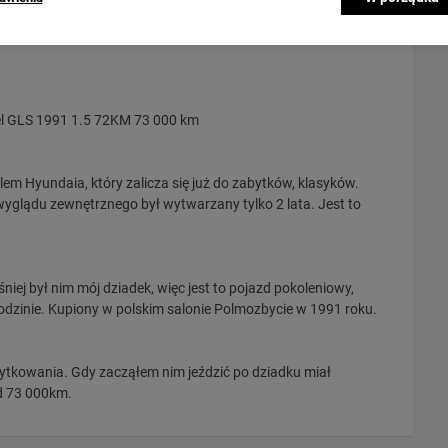
l GLS 1991 1.5 72KM 73 000 km
m Hyundaia, który zalicza się już do zabytków, klasyków.
yglądu zewnętrznego był wytwarzany tylko 2 lata. Jest to
iej był nim mój dziadek, więc jest to pojazd pokoleniowy,
odzinie. Kupiony w polskim salonie Polmozbycie w 1991 roku.
żytkowania. Gdy zacząłem nim jeździć po dziadku miał
ad 73 000km.