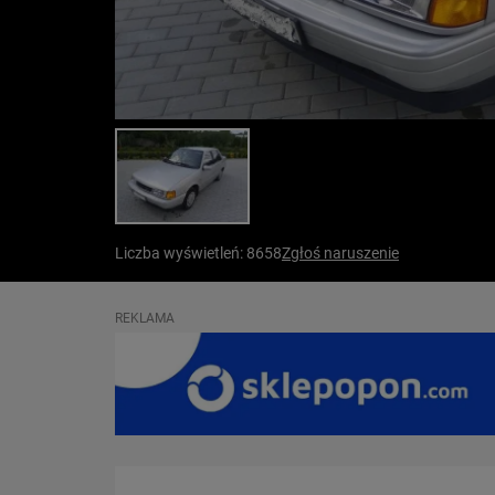
Liczba wyświetleń: 8658
Zgłoś naruszenie
REKLAMA