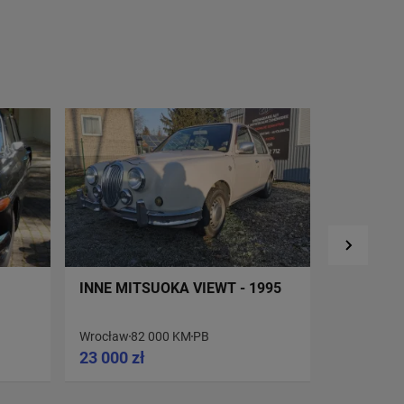
INNE MITSUOKA VIEWT - 1995
DAF 6645
1974
Wrocław
82 000 KM
PB
Biała Podl
23 000 zł
21 500 z