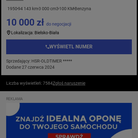
1950
94 143 km
3 000 cm3
100 KM
Benzyna
10 000 zł
do negocjacji
Lokalizacja: Bielsko-Biała
WYŚWIETL NUMER
Sprzedający: HSR-OLDTIMER *****
Dodane 27 czerwca 2024
Liczba wyświetleń: 7584
Zgłoś naruszenie
REKLAMA