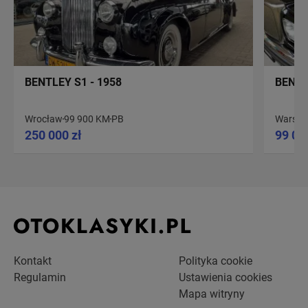
BENTLEY S1 - 1958
BENTL
Wrocław
99 900 KM
PB
Warsz
250 000 zł
99 00
Kontakt
Polityka cookie
Regulamin
Ustawienia cookies
Mapa witryny