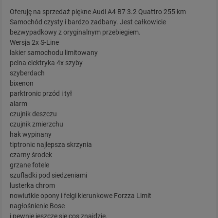
Oferuję na sprzedaż piękne Audi A4 B7 3.2 Quattro 255 km
Samochód czysty i bardzo zadbany. Jest całkowicie
bezwypadkowy z oryginalnym przebiegiem.
Wersja 2x S-Line
lakier samochodu limitowany
pelna elektryka 4x szyby
szyberdach
bixenon
parktronic przód i tył
alarm
czujnik deszczu
czujnik zmierzchu
hak wypinany
tiptronic najlepsza skrzynia
czarny środek
grzane fotele
szufladki pod siedzeniami
lusterka chrom
nowiutkie opony i felgi kierunkowe Forzza Limit
nagłośnienie Bose
i pewnie jeszcze sie cos znajdzie.