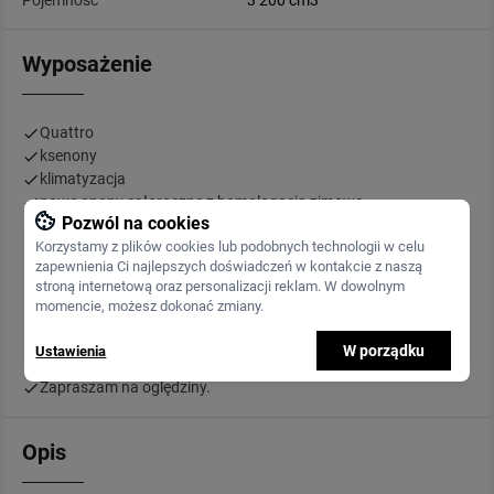
Pojemność
3 200 cm3
Wyposażenie
Quattro
ksenony
klimatyzacja
nowe opony całoroczne z homologacja zimową
Pozwól na cookies
felgi aluminiowe -kierunkowe Forza Limited
Korzystamy z plików cookies lub podobnych technologii w celu
limitowany lakier czarny -burgund
zapewnienia Ci najlepszych doświadczeń w kontakcie z naszą
po wymianie rozrządu i oleju
stroną internetową oraz personalizacji reklam. W dowolnym
tarcze hamulcowe zimmerman wentylowane,nawiercane z
momencie, możesz dokonać zmiany.
dokumentem zawierającym homologację
auto zarejestrowane na mnie, świeży przegląd i ubezpieczenie
W porządku
Ustawienia
czysty i piękny niezniszczony środek, wręcz salonowy.
Zapraszam na oględziny.
Opis