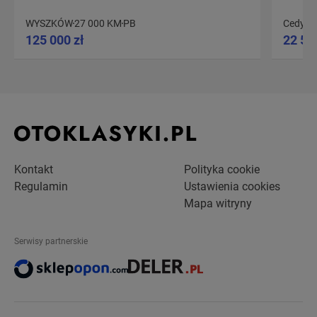
WYSZKÓW
27 000 KM
PB
Cedyni
125 000 zł
22 50
Kontakt
Polityka cookie
Regulamin
Ustawienia cookies
Mapa witryny
Serwisy partnerskie