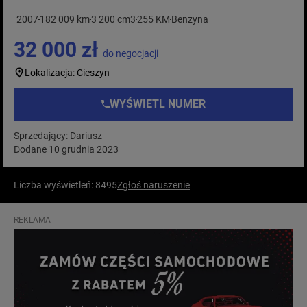
2007
182 009 km
3 200 cm3
255 KM
Benzyna
32 000 zł
do negocjacji
Lokalizacja: Cieszyn
WYŚWIETL NUMER
Sprzedający: Dariusz
Dodane 10 grudnia 2023
Liczba wyświetleń: 8495
Zgłoś naruszenie
REKLAMA