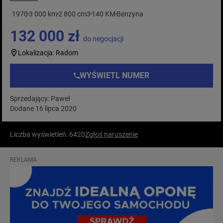
1970
3 000 km
2 800 cm3
140 KM
Benzyna
132 000 zł
do negocjacji
Lokalizacja: Radom
WYŚWIETL NUMER
Sprzedający: Paweł
Dodane 16 lipca 2020
Liczba wyświetleń: 6420
Zgłoś naruszenie
REKLAMA