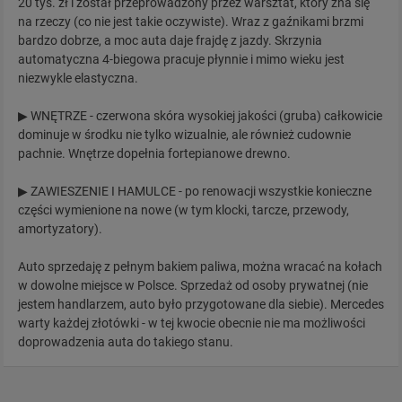
20 tys. zł i został przeprowadzony przez warsztat, który zna się
na rzeczy (co nie jest takie oczywiste). Wraz z gaźnikami brzmi
bardzo dobrze, a moc auta daje frajdę z jazdy. Skrzynia
automatyczna 4-biegowa pracuje płynnie i mimo wieku jest
niezwykle elastyczna.
▶ WNĘTRZE - czerwona skóra wysokiej jakości (gruba) całkowicie
dominuje w środku nie tylko wizualnie, ale również cudownie
pachnie. Wnętrze dopełnia fortepianowe drewno.
▶ ZAWIESZENIE I HAMULCE - po renowacji wszystkie konieczne
części wymienione na nowe (w tym klocki, tarcze, przewody,
amortyzatory).
Auto sprzedaję z pełnym bakiem paliwa, można wracać na kołach
w dowolne miejsce w Polsce. Sprzedaż od osoby prywatnej (nie
jestem handlarzem, auto było przygotowane dla siebie). Mercedes
warty każdej złotówki - w tej kwocie obecnie nie ma możliwości
doprowadzenia auta do takiego stanu.