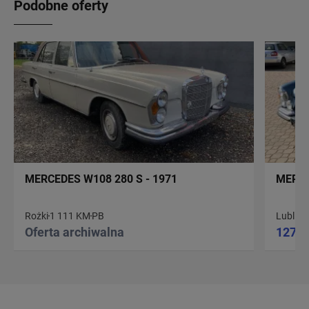
Podobne oferty
MERCEDES W108 280 S - 1971
MERCE
Rożki
1 111 KM
PB
Lublin
7
Oferta archiwalna
127 0