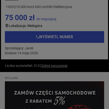
1933
210 000 km
3 600 cm3
80 KM
Benzyna
75 000 zł
do negocjacji
Lokalizacja: Wielogóra
WYŚWIETL NUMER
Sprzedający: Jarek
Dodane 14 maja 2020
Liczba wyświetleń: 5132
Zgłoś naruszenie
REKLAMA