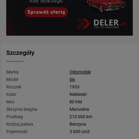
Szczegóły
Marka
Oldsmobile
Model
Six
Rocznik
1933
Kolor
Niebieski
Moc
80 KM
Skrzynia biegów
Manualna
Przebieg
210 000 km
Rodzaj paliwa
Benzyna
Pojemność
3 600 cm3