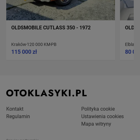
OLDSMOBILE CUTLASS 350 - 1972
OLDSM
Kraków
120 000 KM
PB
Elblag
1
115 000 zł
80 00
Kontakt
Polityka cookie
Regulamin
Ustawienia cookies
Mapa witryny