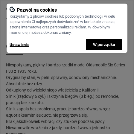
Wyposażenie
Pozwól na cookies
Korzystamy z plików cookies lub podobnych technologii w celu
zapewnienia Ci najlepszych doświadczeń w kontakcie z naszą
stroną internetową oraz personalizacji reklam. W dowolnym
Standard
momencie, możesz dokonać zmiany.
W porządku
Ustawienia
Opis
Niespotykany, piękny i bardzo rzadki model Oldsmobile Six Series
F33 z 1933 roku.
Oryginalny stan, w pełni sprawny, odnowiony mechanicznie.
Absolutnie bez rdzy.
Odkupiony od wieloletniego właściciela z Kalifornii.
Silnik (rzędowy 6 cyl.) i skrzynia biegów (3 bieg.) po remoncie,
pracują bez zarzutu.
Silnik zapala bez problemu, pracuje bardzo równo, wręcz
&quot;aksamitnie&quot;, nie przegrzewa się.
Brak jakichkolwiek wibracji czy stuków podczas jazdy.
Niesamowite wrażenia z jazdy, bardzo żwawa jednostka