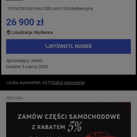
1979
230 000 km
2 000 cm3
128 KM
Benzyna
26 900 zł
Lokalizacja: Myślenice
WYŚWIETL NUMER
Sprzedający: Adam
Dodane 5 marca 2020
Liczba wyświetleń: 6225
Zgłoś naruszenie
REKLAMA