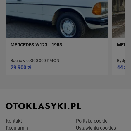
MERCEDES W123 - 1983
MERCE
Bachowice
300 000 KM
ON
Bydgos
29 900 zł
44 80
Kontakt
Polityka cookie
Regulamin
Ustawienia cookies