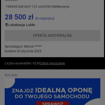
1969
85 000 km
7 121 cm3
359 KM
Benzyna
28 500 zł
do negocjacji
Lokalizacja: Lublin
OFERTA ARCHIWALNA
Sprzedający: Marcin *****
Dodane 20 stycznia 2023
Liczba wyświetleń: 4230
Zgłoś naruszenie
REKLAMA