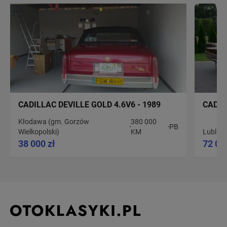
CADILLAC DEVILLE GOLD 4.6V6 - 1989
CADIL
Kłodawa (gm. Gorzów
380 000
PB
Wielkopolski)
KM
Lublin
7
38 000 zł
72 00