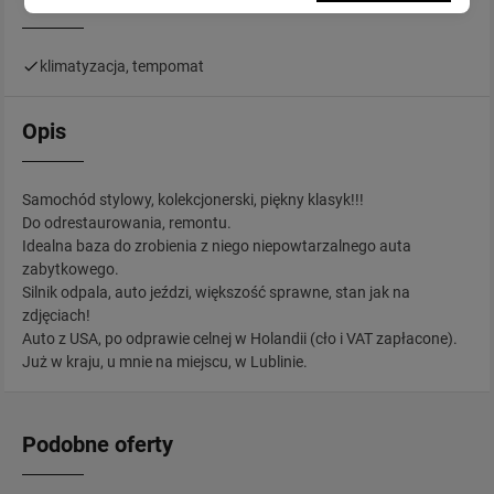
klimatyzacja, tempomat
Opis
Samochód stylowy, kolekcjonerski, piękny klasyk!!!
Do odrestaurowania, remontu.
Idealna baza do zrobienia z niego niepowtarzalnego auta
zabytkowego.
Silnik odpala, auto jeździ, większość sprawne, stan jak na
zdjęciach!
Auto z USA, po odprawie celnej w Holandii (cło i VAT zapłacone).
Już w kraju, u mnie na miejscu, w Lublinie.
Podobne oferty