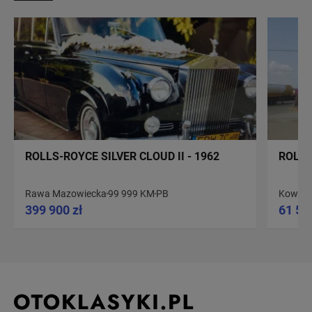
ROLLS-ROYCE SILVER CLOUD II - 1962
ROLLS
Rawa Mazowiecka
99 999 KM
PB
Kowale
399 900 zł
61 50