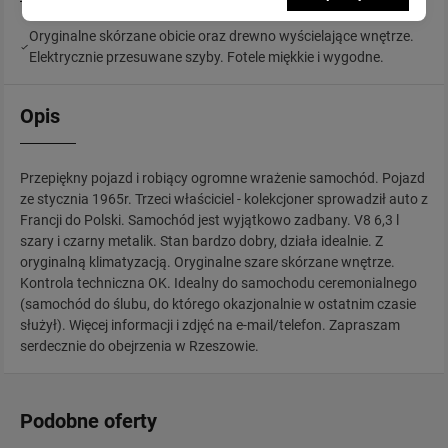
Oryginalne skórzane obicie oraz drewno wyścielające wnętrze.
Elektrycznie przesuwane szyby. Fotele miękkie i wygodne.
Opis
Przepiękny pojazd i robiący ogromne wrażenie samochód. Pojazd
ze stycznia 1965r. Trzeci właściciel - kolekcjoner sprowadził auto z
Francji do Polski. Samochód jest wyjątkowo zadbany. V8 6,3 l
szary i czarny metalik. Stan bardzo dobry, działa idealnie. Z
oryginalną klimatyzacją. Oryginalne szare skórzane wnętrze.
Kontrola techniczna OK. Idealny do samochodu ceremonialnego
(samochód do ślubu, do którego okazjonalnie w ostatnim czasie
służył). Więcej informacji i zdjęć na e-mail/telefon. Zapraszam
serdecznie do obejrzenia w Rzeszowie.
Podobne oferty