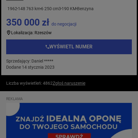
1962
148 763 km
6 250 cm3
190 KM
Benzyna
350 000 zł
do negocjacji
Lokalizacja: Rzeszów
WYŚWIETL NUMER
Sprzedający: Daniel *****
Dodane 14 stycznia 2023
Liczba wyświetleń: 4862
Zgłoś naruszenie
REKLAMA