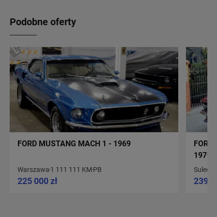
Podobne oferty
FORD MUSTANG MACH 1 - 1969
FORD 
1970
Warszawa
1 111 111 KM
PB
Sulech
225 000 zł
239 0