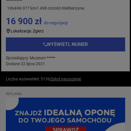
1964
96 977 km
1 498 cm3
60 KM
Benzyna
16 900 zł
do negocjacji
Lokalizacja: Zgierz
WYŚWIETL NUMER
Sprzedający: Muzeum *****
Dodane 22 lipca 2021
Liczba wyświetleń: 5136
Zgłoś naruszenie
REKLAMA