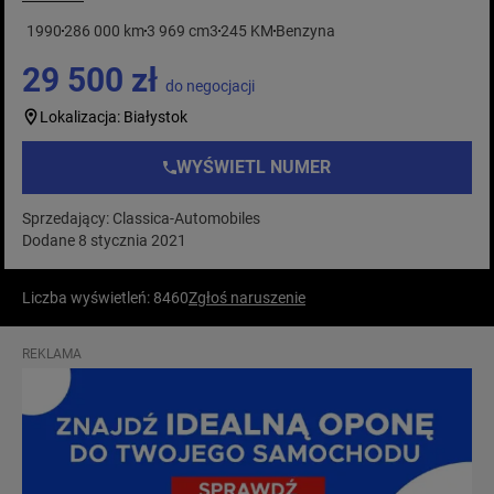
1990
286 000 km
3 969 cm3
245 KM
Benzyna
29 500 zł
do negocjacji
Lokalizacja: Białystok
WYŚWIETL NUMER
Sprzedający: Classica-Automobiles
Dodane 8 stycznia 2021
Liczba wyświetleń: 8460
Zgłoś naruszenie
REKLAMA