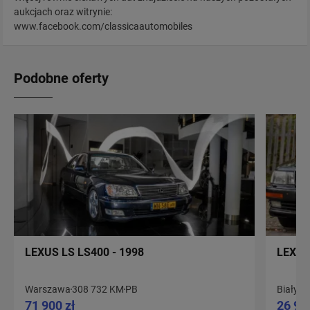
aukcjach oraz witrynie:
www.facebook.com/classicaautomobiles
Podobne oferty
LEXUS LS LS400 - 1998
LEXUS
Warszawa
308 732 KM
PB
Białyst
71 900 zł
26 90