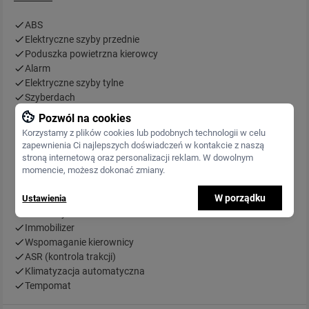
ABS
Elektryczne szyby przednie
Poduszka powietrzna kierowcy
Alarm
Elektryczne szyby tylne
Szyberdach
Zmieniarka CD
Pozwól na cookies
CD
Korzystamy z plików cookies lub podobnych technologii w celu
Elektrycznie ustawiane lusterka
zapewnienia Ci najlepszych doświadczeń w kontakcie z naszą
Radio fabryczne
stroną internetową oraz personalizacji reklam. W dowolnym
Alufelgi
momencie, możesz dokonać zmiany.
Elektrycznie ustawiane fotele
W porządku
Ustawienia
Tapicerka skórzana
Centralny zamek
Immobilizer
Wspomaganie kierownicy
ASR (kontrola trakcji)
Klimatyzacja automatyczna
Tempomat