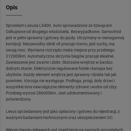
Opis
Sprzedam Lexusa LS400. Auto sprowadzone ze Szwajcarii.
Odkupione od drugiego właściciela. Bezwypadkowe. Samochód
jest w pełni sprawny i gotowy do jazdy. Utrzymany w nienagannej
kondycji. Niezawodny silnik v8 pracuje równo, jest suchy, ma
swoją moc. Wymiana rozrządu miała miejsce przy przebiegu
212000km. Automatyczna skrzynia biegów pracuje idealnie.
Zawieszenie jest zwarte i zbite. Skórzane wnętrze w bardzo
dobrym stanie. Elektrycznie regulowane fotele i kanapa bez
ubytków. Każdy element wnętrza jest sprawny i działa tak jak
powinien. Korozja nie występuje. Podłoga, progi, doły drzwi i
wszystkie inne newralgiczne elementy-zdrowe i wolne od rdzy.
Przebieg wynosi 286000km. Jest udokumentowany i
potwierdzony.
Lexus sprzedawany jest jako opłacony i gotowy do rejestracji, z
ważnymi badaniami technicznymi oraz ubezpieczeniem OC.
Więcej równie ciekawych aut znajdziecie na naszych pozostałych