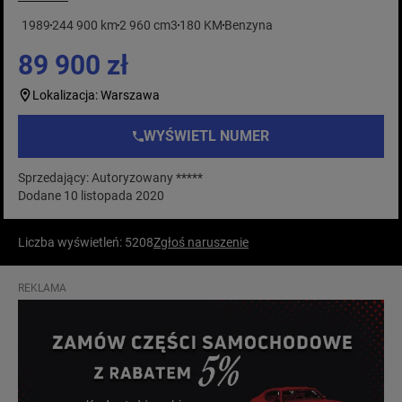
1989
244 900 km
2 960 cm3
180 KM
Benzyna
89 900 zł
Lokalizacja: Warszawa
WYŚWIETL NUMER
Sprzedający: Autoryzowany *****
Dodane 10 listopada 2020
Liczba wyświetleń: 5208
Zgłoś naruszenie
REKLAMA