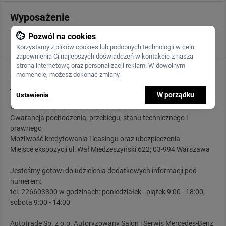
Wyposażenie
Pozwól na cookies
Korzystamy z plików cookies lub podobnych technologii w celu
zapewnienia Ci najlepszych doświadczeń w kontakcie z naszą
stroną internetową oraz personalizacji reklam. W dowolnym
Opis
momencie, możesz dokonać zmiany.
W porządku
Ustawienia
Dealer Mercedes-Benz Autotrade Sp z o.o.
Gwarancja pochodzenia, przebiegu, stanu technicznego i
prawnego
Możliwość kredytowania i leasingu oraz ubezpieczenia
Miejsce ekspozycji ul: Wał Miedzeszyński 622; 03-994 Warszawa
Jesteśmy gotowi do udzielenia dodatkowych informacji pod
numerem:
tel. 226603300 w godzinach: poniedziałek - piątek 9:00 - 18:00,
sobota 9:00 - 14:00
Autotrade Sp. z o.o. Autoryzowany Salon i Serwis Mercedes-Benz