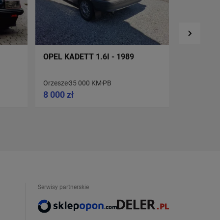
OPEL KADETT 1.6I - 1989
OPEL COR
Orzesze
35 000 KM
PB
Łosice
66 4
8 000 zł
9 900 zł
Serwisy partnerskie