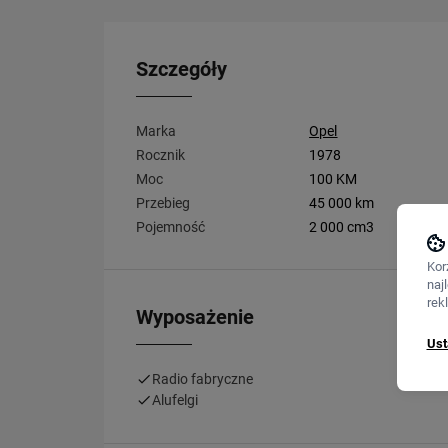
Szczegóły
Marka
Opel
Rocznik
1978
Moc
100 KM
Przebieg
45 000 km
Pojemność
2 000 cm3
Kor
naj
rek
Wyposażenie
Ust
Radio fabryczne
Alufelgi