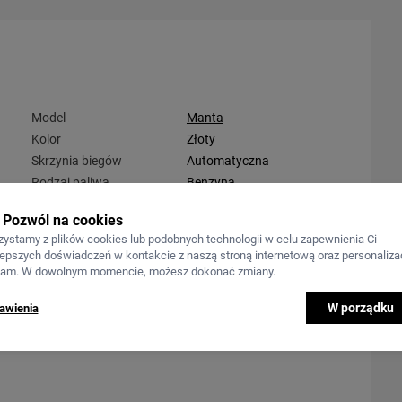
Model
Manta
Kolor
Złoty
Skrzynia biegów
Automatyczna
Rodzaj paliwa
Benzyna
Pozwól na cookies
zystamy z plików cookies lub podobnych technologii w celu zapewnienia Ci
lepszych doświadczeń w kontakcie z naszą stroną internetową oraz personalizac
lam. W dowolnym momencie, możesz dokonać zmiany.
W porządku
awienia