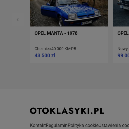
OPEL MANTA - 1978
OPEL
Chelmiec
40 000 KM
PB
Nowy 
43 500 zł
99 0
Kontakt
Regulamin
Polityka cookie
Ustawienia coo