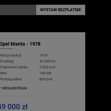
WYSTAW
BEZPŁATNIE
Opel Manta - 1978
Rok produkcji
1978
Przebieg
45 000 km
Pojemność silnika
2 000 cm3
Moc
100 KM
Rodzaj paliwa
Benzyna
pełna specyfikacja
49 000 zł