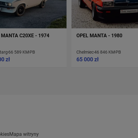
 MANTA C20XE - 1974
OPEL MANTA - 1980
targ
66 589 KM
PB
Chelmiec
46 846 KM
PB
00 zł
65 000 zł
kies
Mapa witryny