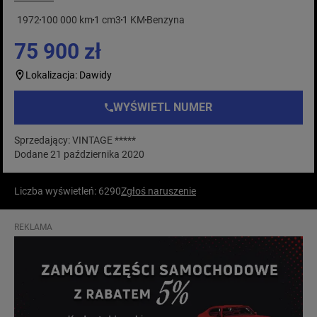
1972
100 000 km
1 cm3
1 KM
Benzyna
75 900 zł
Lokalizacja: Dawidy
WYŚWIETL NUMER
Sprzedający: VINTAGE *****
Dodane 21 października 2020
Liczba wyświetleń: 6290
Zgłoś naruszenie
REKLAMA