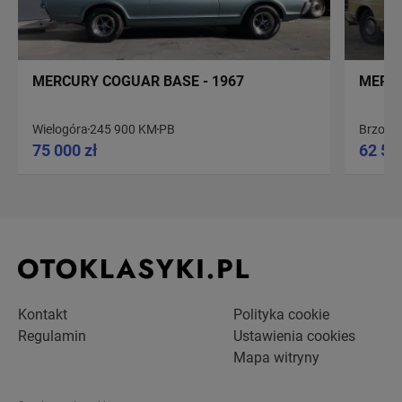
MERCURY COGUAR BASE - 1967
MERCU
Wielogóra
245 900 KM
PB
Brzoza
75 000 zł
62 50
Kontakt
Polityka cookie
Regulamin
Ustawienia cookies
Mapa witryny